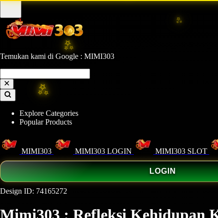
Temukan kami di Google : MIMI303
Explore Categories
Popular Products
MIMI303
MIMI303 LOGIN
MIMI303 SLOT
LOGIN
Design ID: 74165272
Mimi303 : Refleksi Kehidupan 