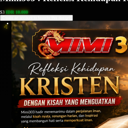
$3
IDR 10.000
Create an account to favorite this design!
✨