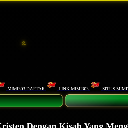
✨
MIMI303 DAFTAR
LINK MIMI303
SITUS MIMI
✨
Kristen Dengan Kisah Yang Men