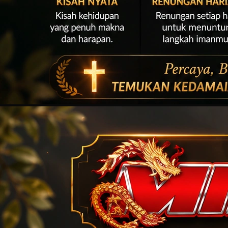
✨
✨
✨