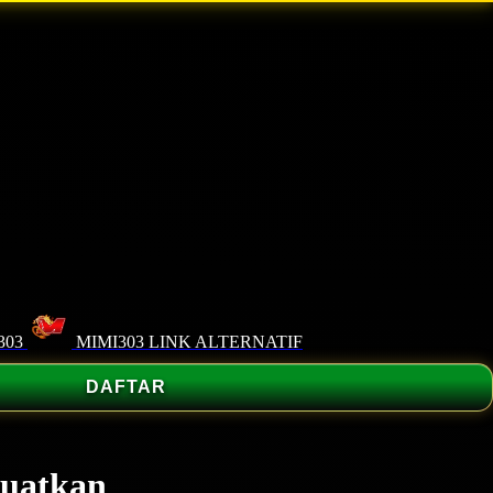
✨
✨
303
MIMI303 LINK ALTERNATIF
DAFTAR
guatkan